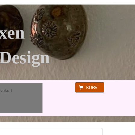
xen
Design
KURV
vekort