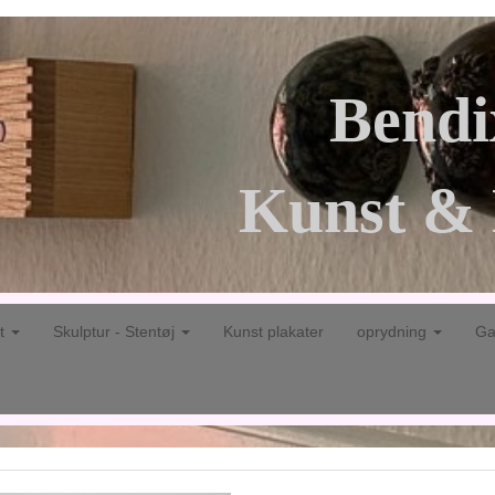
Bendi
Kunst & 
gt
Skulptur - Stentøj
Kunst plakater
oprydning
Ga