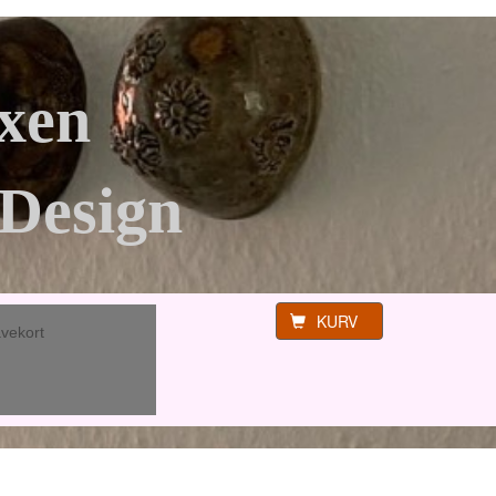
xen
Design
KURV
vekort