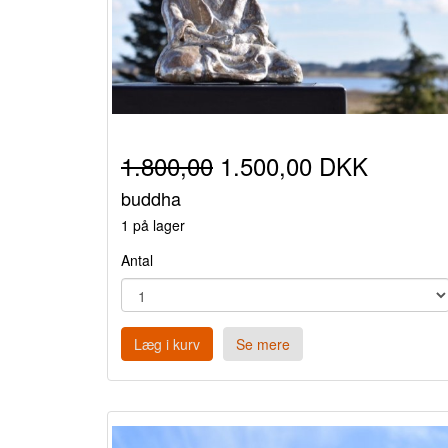
1.800,00
1.500,00 DKK
buddha
1 på lager
Antal
Læg i kurv
Se mere