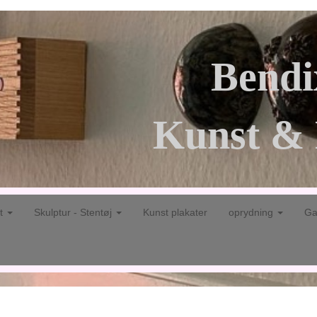
Bendi
Kunst & 
gt
Skulptur - Stentøj
Kunst plakater
oprydning
Ga