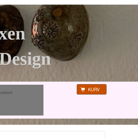
xen
Design
KURV
vekort