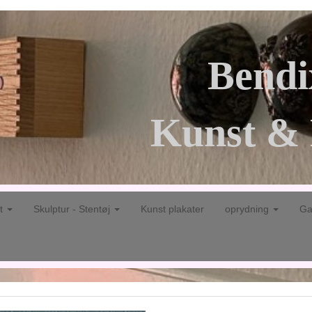
Bendi
Kunst & 
gt
Skulptur - Stentøj
Kunst plakater
oprydning
Ga