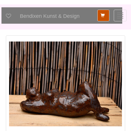
Shopping
Toggl
Bendixen Kunst & Design
card
navig