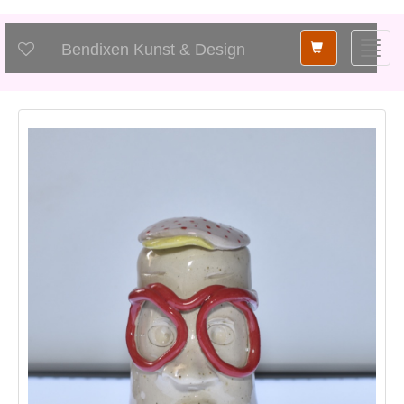
Shopping
Toggl
Bendixen Kunst & Design
card
navig