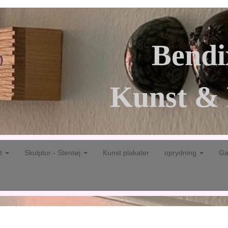
Bendi
Kunst & 
gt
Skulptur - Stentøj
Kunst plakater
oprydning
Ga