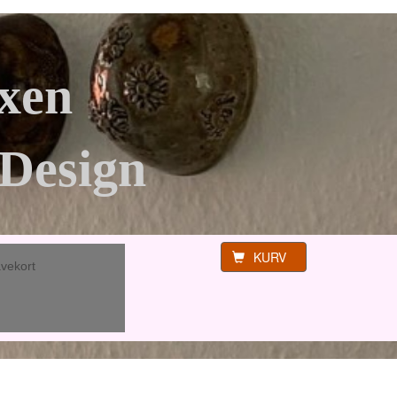
xen
Design
KURV
vekort