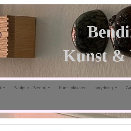
Bendi
Kunst & 
gt
Skulptur - Stentøj
Kunst plakater
oprydning
Ga