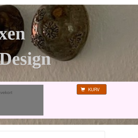
xen
Design
KURV
vekort